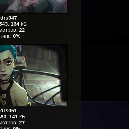
drs047
543
,
164
kБ
мотров:
22
тинг:
0%
drs051
480
,
141
kБ
мотров:
27
тинг:
0%