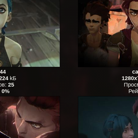
44
ca
224
kБ
1280x
ов:
25
Прос
:
0%
Рей