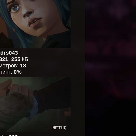
drs043
821
,
255
kБ
мотров:
18
тинг:
0%