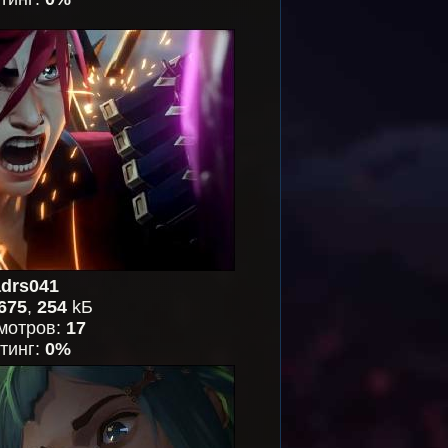
drs041
675
,
254
kБ
мотров:
17
тинг:
0%