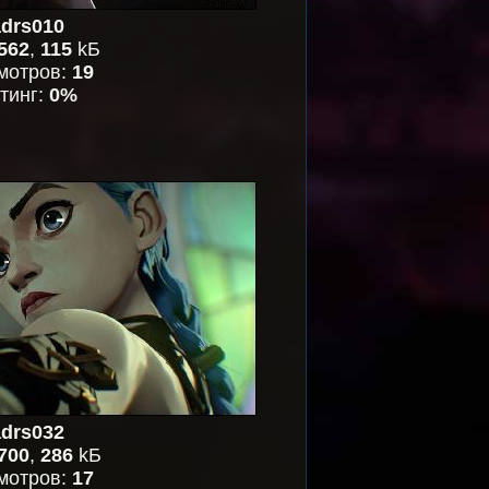
drs010
562
,
115
kБ
мотров:
19
тинг:
0%
drs032
700
,
286
kБ
мотров:
17