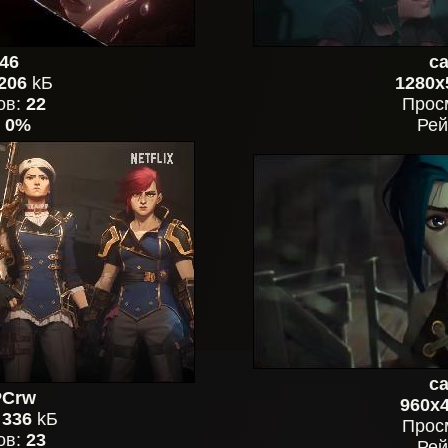
46
ca
206
kБ
1280x
ов:
22
Прос
:
0%
Рей
ca
PCrw
960x
,
336
kБ
Прос
ов:
23
Рей