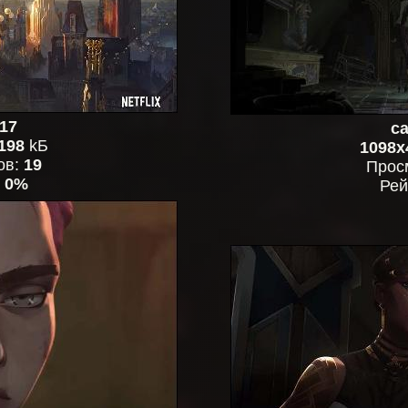
17
ca
198
kБ
1098x
ов:
19
Прос
:
0%
Рей