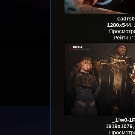
cadrs0
1280x544
,
Просмотр
Рейтинг
_1fw0-1
1919x1079
Просмотр