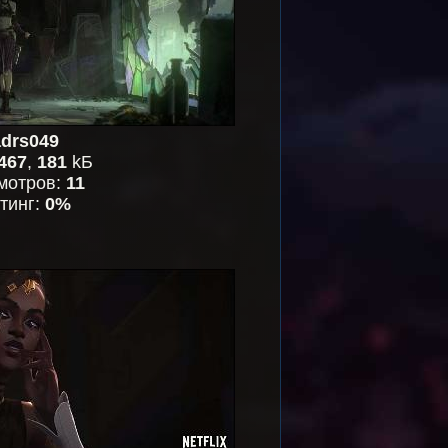
drs049
467
,
181
kБ
мотров:
11
тинг:
0%