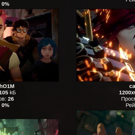
:
0%
hO1M
ca
105
kБ
1200x
ов:
26
Прос
:
0%
Рей