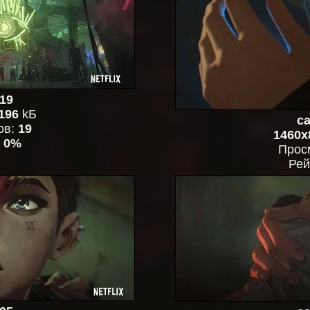
19
196
kБ
ca
ов:
19
1460x
:
0%
Прос
Рей