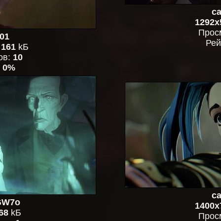
ca
1292x
Прос
01
Рей
,
161
kБ
ов:
10
:
0%
ca
GW7o
1400x
68
kБ
Прос