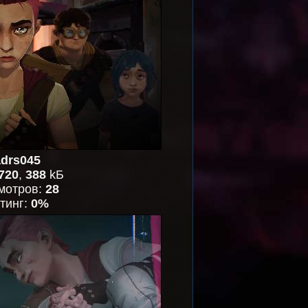
drs045
720
,
388
kБ
мотров:
28
тинг:
0%