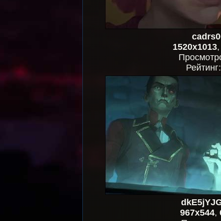
cadrs0
1520x1013
Просмотр
Рейтинг
dkE5jYJ
967x544
,