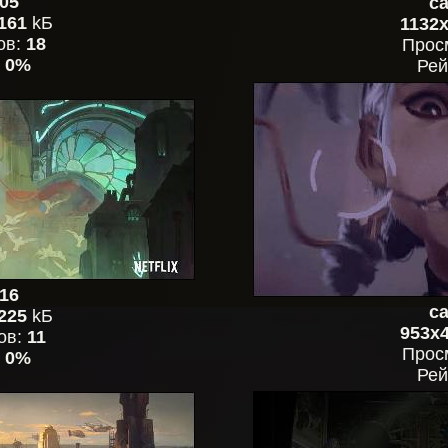
05
ca
161
kБ
1132
ов:
18
Прос
:
0%
Рей
16
ca
225
kБ
953x
ов:
11
Прос
:
0%
Рей