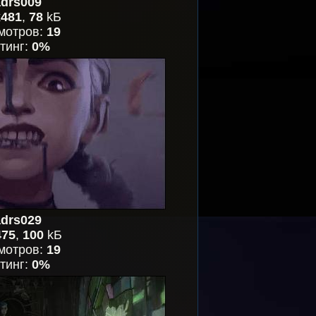
drs009
x481
,
78
kБ
мотров:
19
тинг:
0%
drs029
475
,
100
kБ
мотров:
19
тинг:
0%