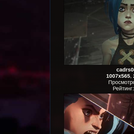
cadrs0
1007x565
,
Просмотр
Рейтинг