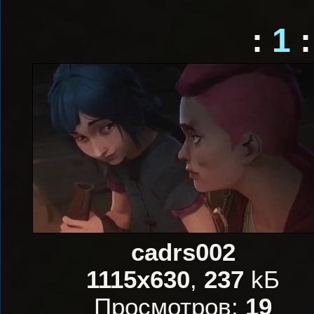
:
1
:
cadrs002
1115x630
,
237
kБ
Просмотров:
19