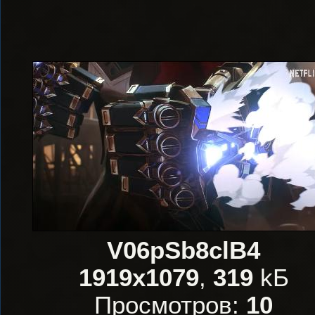
V06pSb8clB4
1919x1079
,
319
kБ
Просмотров:
10