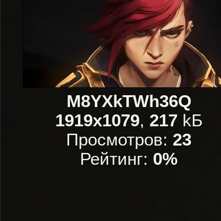
M8YXkTWh36Q
1919x1079
,
217
kБ
Просмотров:
23
Рейтинг:
0%